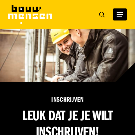
Skip
to
Menu
search
main
content
INSCHRIJVEN
LEUK DAT JE JE WILT
INSCHRIJVEN!