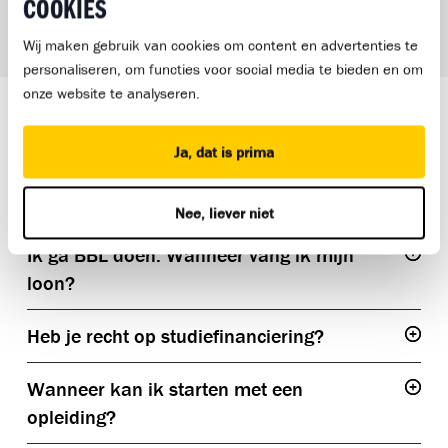
COOKIES
Wij maken gebruik van cookies om content en advertenties te
personaliseren, om functies voor social media te bieden en om
onze website te analyseren.
HEB JE NOG VRAGEN?
Ja, dat is prima
Misschien staat hier al een antwoord op jouw vragen. Heb
je een antwoord niet gevonden? Schrijf je vraag op en
Nee, liever niet
neem deze vragen mee tijdens je kennismakingsgesprek.
Ik ga BBL doen. Wanneer vang ik mijn
Togg
loon?
Heb je recht op studiefinanciering?
Togg
Wanneer kan ik starten met een
Togg
opleiding?