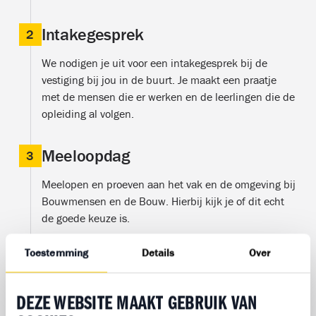
Intakegesprek
2
We nodigen je uit voor een intakegesprek bij de
vestiging bij jou in de buurt. Je maakt een praatje
met de mensen die er werken en de leerlingen die de
opleiding al volgen.
Meeloopdag
3
Meelopen en proeven aan het vak en de omgeving bij
Bouwmensen en de Bouw. Hierbij kijk je of dit echt
de goede keuze is.
Toestemming
Details
Over
Start opleiding
4
Is de bouw echt iets voor jou? Super tof! Je kan
DEZE WEBSITE MAAKT GEBRUIK VAN
beginnen met je opleiding.