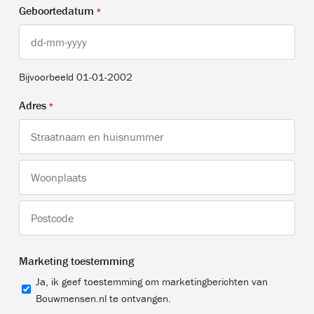
Geboortedatum
*
DD
dash
Bijvoorbeeld 01-01-2002
MM
dash
Adres
*
JJJJ
Adres
Woonplaats
Postcode
Marketing toestemming
Ja, ik geef toestemming om marketingberichten van
Bouwmensen.nl te ontvangen.