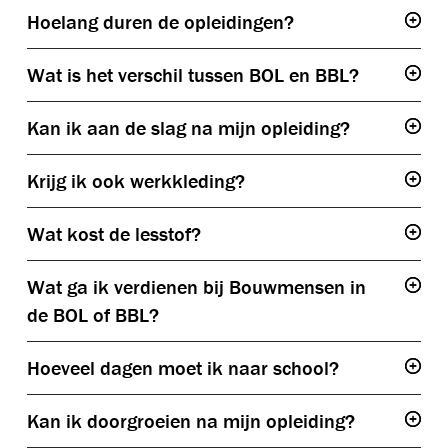
Hoelang duren de opleidingen?
Togg
Wat is het verschil tussen BOL en BBL?
Togg
BOL
Kan ik aan de slag na mijn opleiding?
Togg
Krijg ik ook werkkleding?
Togg
BBL
Wat kost de lesstof?
Togg
Wat ga ik verdienen bij Bouwmensen in
Togg
de BOL of BBL?
Hoeveel dagen moet ik naar school?
Togg
Kan ik doorgroeien na mijn opleiding?
Togg