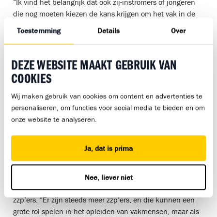
“Ik vind het belangrijk dat ook zij-instromers of jongeren
die nog moeten kiezen de kans krijgen om het vak in de
praktijk te leren kennen. Dat doe je het beste op een
Toestemming
Details
Over
echte bouw”.
Afwisselend en leerzaam
DEZE WEBSITE MAAKT GEBRUIK VAN
Bouwmensen Apeldoorn kijkt volgens Sjoerd goed welke
COOKIES
leerlingen bij zijn bedrijf passen. “Dat is belangrijk, want
dit werk past niet bij elke leerling. Als zzp’er doe je van
Wij maken gebruik van cookies om content en advertenties te
alles: een vloer leggen, ramen vervangen, betonstorten.
personaliseren, om functies voor social media te bieden en om
Leerlingen zien hier veel verschillende kanten van het vak.
onze website te analyseren.
Dat spreekt sommigen meer aan dan steeds hetzelfde
werk bij een groot bouwbedrijf. Het is intensief, maar wel
Ja, dat is prima
heel leerzaam”.
Tijd en inzet
Nee, liever niet
Sjoerd heeft een duidelijke boodschap voor collega-
zzp’ers. “Er zijn steeds meer zzp’ers, en die kunnen een
grote rol spelen in het opleiden van vakmensen, maar als