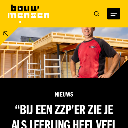
Skip
to
Menu
search
main
content
NIEUWS
“BIJ EEN ZZP’ER ZIE JE
ALS LEERLING HEEL VEEL