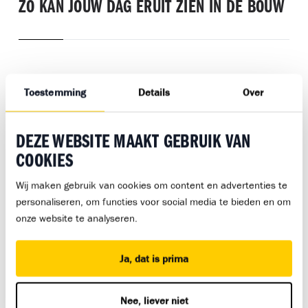
ZO KAN JOUW DAG ERUIT ZIEN IN DE BOUW
Arjen Prinsen
Toestemming
Details
Over
zij-instromer
“Ik heb inmiddels al veel ervaring
DEZE WEBSITE MAAKT GEBRUIK VAN
opgebouwd en haal veel voldoening uit
mijn werk. Mijn collega’s zien me als
COOKIES
volwaardig en ik voel me echt
Wij maken gebruik van cookies om content en advertenties te
opgenomen in het team.”
personaliseren, om functies voor social media te bieden en om
onze website te analyseren.
Ja, dat is prima
Owen Hendriksen
Nee, liever niet
Leerling timmerman