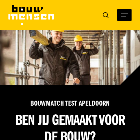
Skip
to
Menu
search
main
content
BOUWMATCH TEST APELDOORN
BEN JIJ GEMAAKT VOOR
DE BOUW?