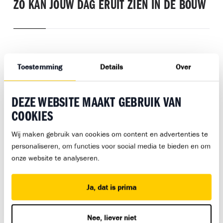
ZO KAN JOUW DAG ERUIT ZIEN IN DE BOUW
Arjen Prinsen
Toestemming
Details
Over
zij-instromer
“Ik heb inmiddels al veel ervaring
DEZE WEBSITE MAAKT GEBRUIK VAN
opgebouwd en haal veel voldoening uit
mijn werk. Mijn collega’s zien me als
COOKIES
volwaardig en ik voel me echt
Wij maken gebruik van cookies om content en advertenties te
opgenomen in het team.”
personaliseren, om functies voor social media te bieden en om
onze website te analyseren.
Ja, dat is prima
Owen Hendriksen
Nee, liever niet
Leerling timmerman