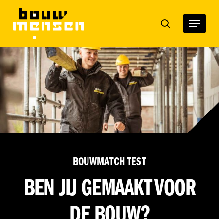
Skip
to
Menu
search
main
content
BOUWMATCH TEST
BEN JIJ GEMAAKT VOOR
DE BOUW?