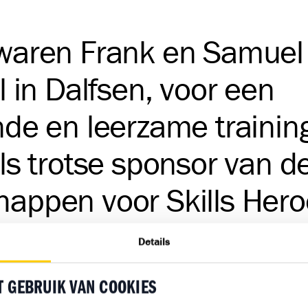
waren Frank en Samuel 
l in Dalfsen, voor een
nde en leerzame trainin
als trotse sponsor van d
appen voor Skills Hero
deuren open voor onze
Details
d kampioen in de dop
T GEBRUIK VAN COOKIES