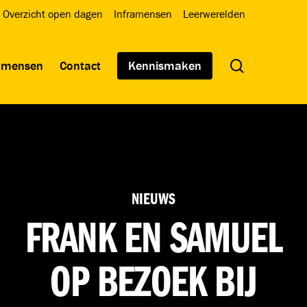
Overzicht open dagen
Inframensen
Leerwerelden
search
wmensen
Contact
Kennismaken
NIEUWS
FRANK EN SAMUEL
OP BEZOEK BIJ