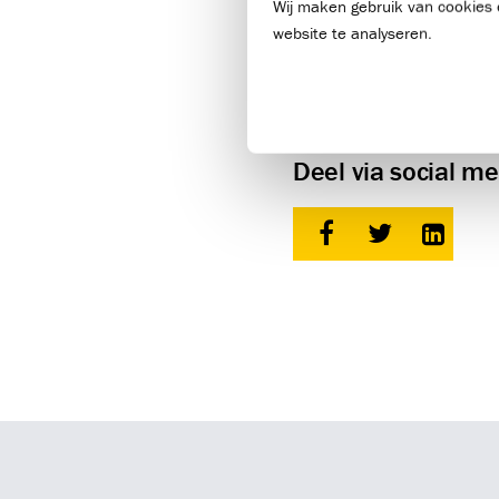
Wij maken gebruik van cookies 
Tijdens deze intensieve cli
website te analyseren.
belangrijk speerpunt bij Fe
kwam aan bod. Een waardevo
Met deze ervaring op zak is 
kijken vol vertrouwen uit n
Deel via social me