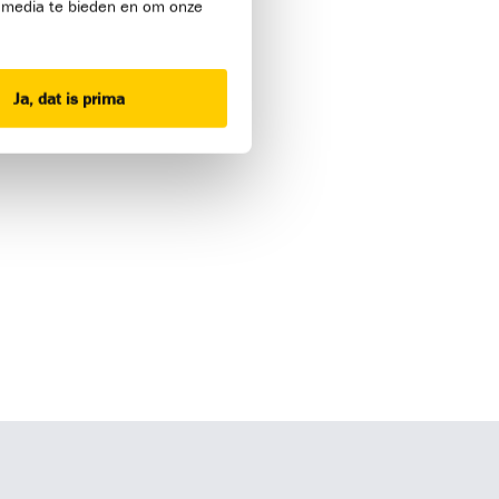
l media te bieden en om onze
n veiligheid — een
 onder druk: alles
in Denemarken!
Ja, dat is prima
s op zijn inzet en