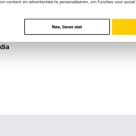
om content en advertenties te personaliseren, om functies voor socia
nic dook Samuel in de wereld van precisiegereedschap, innovatie é
stool. Van het correct gebruiken van machines tot het veilig werken
lle investering in zijn voorbereiding op de internationale finale 
Nee, liever niet
Samuel weer een stap dichter bij zijn topvorm. En wij? Wij zijn trot
aar wat komen gaat!
dia