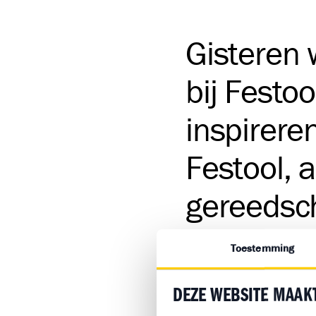
Gisteren 
bij Festoo
inspirere
Festool, 
gereedsch
zette de 
Toestemming
aankomen
DEZE WEBSITE MAAK