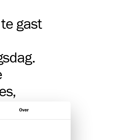
te gast
gsdag.
e
es,
Over
!