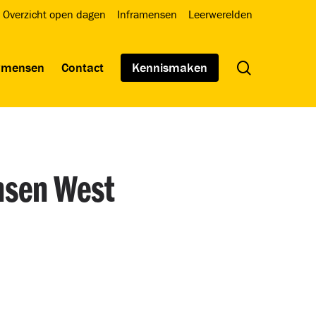
Overzicht open dagen
Inframensen
Leerwerelden
search
wmensen
Contact
Kennismaken
nsen West