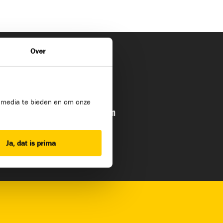
Over
ext Post
l media te bieden en om onze
lachtenformulier – Bouwmensen
Ja, dat is prima