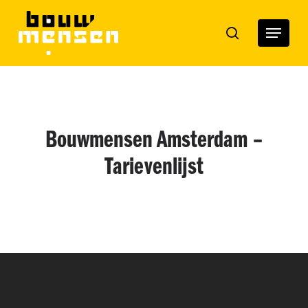
Skip
to
Menu
search
main
content
Bouwmensen Amsterdam –
Tarievenlijst