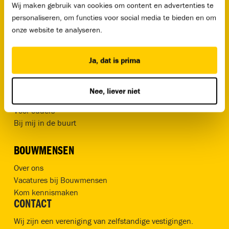
Wij maken gebruik van cookies om content en advertenties te
OPLEIDINGEN
personaliseren, om functies voor social media te bieden en om
onze website te analyseren.
Alle opleidingen
Studiekeuzetest
Alle cursussen
Ja, dat is prima
MOGELIJKHEDEN
Voor scholieren
Nee, liever niet
Infosheet zij-instromers
Voor ouders
Bij mij in de buurt
BOUWMENSEN
Over ons
Vacatures bij Bouwmensen
Kom kennismaken
CONTACT
Wij zijn een vereniging van zelfstandige vestigingen.