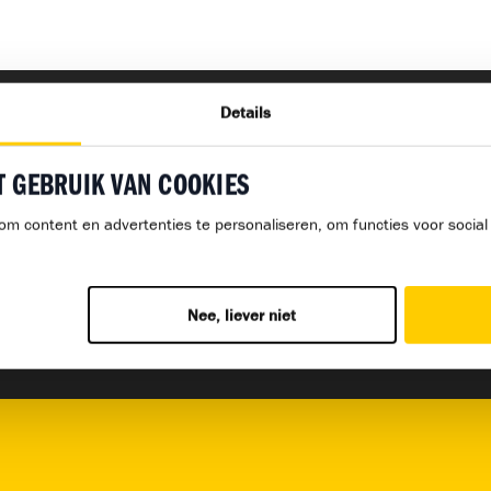
Details
T GEBRUIK VAN COOKIES
Previous Post
Next Post
om content en advertenties te personaliseren, om functies voor socia
 reglementen –
Procedur
nsen Limburg
Nee, liever niet