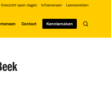
Overzicht open dagen
Inframensen
Leerwerelden
search
wmensen
Contact
Kennismaken
Beek