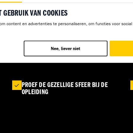
ZIEN
T GEBRUIK VAN COOKIES
 DE TOEKOMST VAN
om content en advertenties te personaliseren, om functies voor socia
ND
GA IN GESPREK MET LEERLINGEN
Nee, liever niet
DIE DE OPLEIDING NU VOLGEN
PROEF DE GEZELLIGE SFEER BIJ DE
OPLEIDING