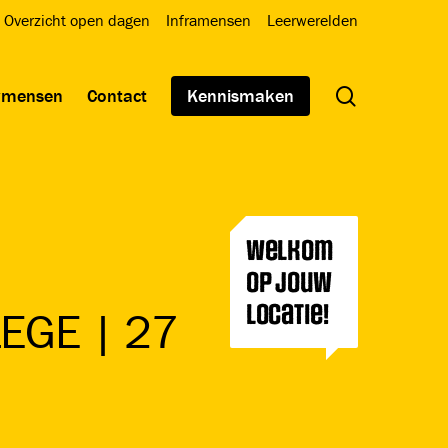
Overzicht open dagen
Inframensen
Leerwerelden
search
wmensen
Contact
Kennismaken
Welkom
op jouw
locatie!
EGE | 27