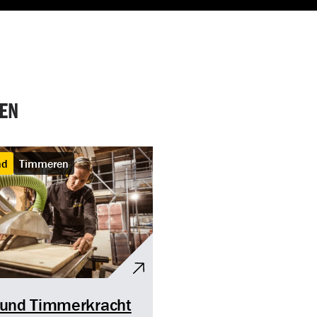
SEN
nd
Timmeren
ound Timmerkracht