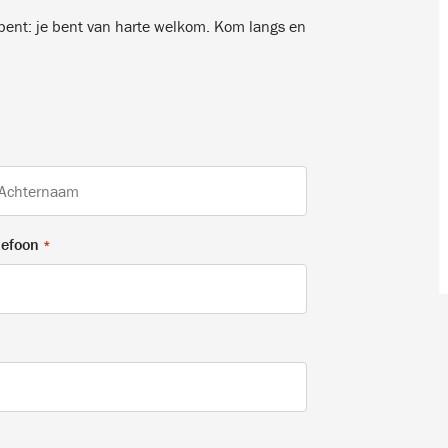
n bent: je bent van harte welkom. Kom langs en
hternaam
lefoon
*