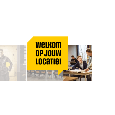
Welkom
op jouw
locatie!