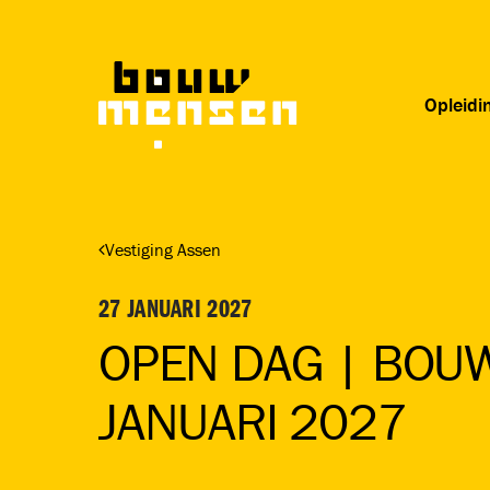
Skip
to
main
content
Opleidi
Druk op enter om te zoeken of ESC om te sluiten
Vestiging Assen
27 JANUARI 2027
OPEN DAG | BOU
JANUARI 2027