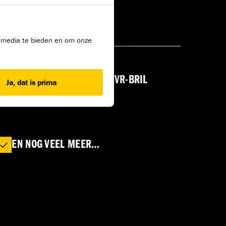
l media te bieden en om onze
BOUW EEN HUIS MET DE VR-BRIL
Ja, dat is prima
EN NOG VEEL MEER…