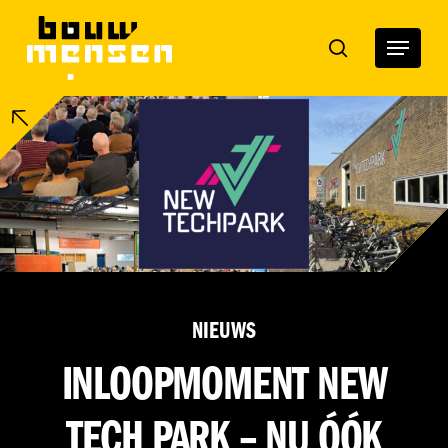
Skip
to
Menu
search
main
content
NIEUWS
INLOOPMOMENT NEW
TECH PARK – NU ÓÓK