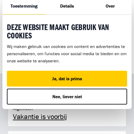
Toestemming
Details
Over
Gebouwde Omgeving.
Geen aanmeldformulier, geen verplichtingen. Gewoon
DEZE WEBSITE MAAKT GEBRUIK VAN
binnenlopen en het gesprek aangaan.
Deel via social media
COOKIES
Wij maken gebruik van cookies om content en advertenties te
personaliseren, om functies voor social media te bieden en om
onze website te analyseren.
Ja, dat is prima
RECENT NIEUWS
Bekijk alle artikelen
Nee, liever niet
Vakantie is voorbij
Algemeen
Vakantie is voorbij