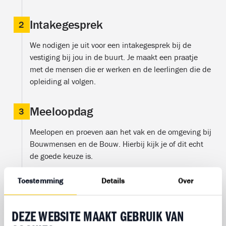
Intakegesprek
2
We nodigen je uit voor een intakegesprek bij de
vestiging bij jou in de buurt. Je maakt een praatje
met de mensen die er werken en de leerlingen die de
opleiding al volgen.
Meeloopdag
3
Meelopen en proeven aan het vak en de omgeving bij
Bouwmensen en de Bouw. Hierbij kijk je of dit echt
de goede keuze is.
Toestemming
Details
Over
Start opleiding
4
Is de bouw echt iets voor jou? Super tof! Je kan
DEZE WEBSITE MAAKT GEBRUIK VAN
beginnen met je opleiding.