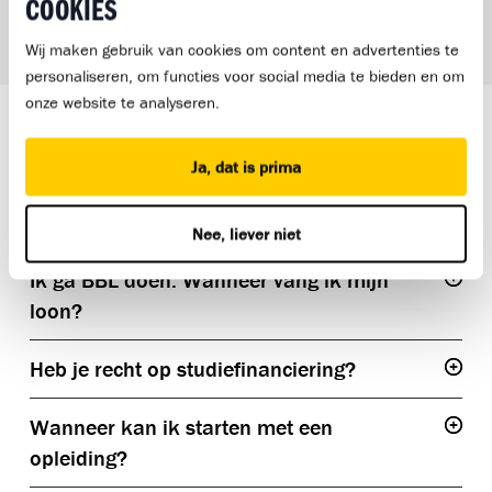
COOKIES
Wij maken gebruik van cookies om content en advertenties te
personaliseren, om functies voor social media te bieden en om
onze website te analyseren.
HEB JE NOG VRAGEN?
Ja, dat is prima
Misschien staat hier al een antwoord op jouw vragen. Heb
je een antwoord niet gevonden? Schrijf je vraag op en
Nee, liever niet
neem deze vragen mee tijdens je kennismakingsgesprek.
Ik ga BBL doen. Wanneer vang ik mijn
Togg
loon?
Heb je recht op studiefinanciering?
Togg
Wanneer kan ik starten met een
Togg
opleiding?