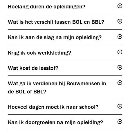
Hoelang duren de opleidingen?
Togg
Wat is het verschil tussen BOL en BBL?
Togg
BOL
Kan ik aan de slag na mijn opleiding?
Togg
Krijg ik ook werkkleding?
Togg
BBL
Wat kost de lesstof?
Togg
Wat ga ik verdienen bij Bouwmensen in
Togg
de BOL of BBL?
Hoeveel dagen moet ik naar school?
Togg
Kan ik doorgroeien na mijn opleiding?
Togg