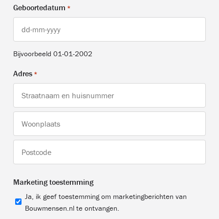
Geboortedatum
*
DD
dash
Bijvoorbeeld 01-01-2002
MM
dash
Adres
*
JJJJ
Adres
Woonplaats
Postcode
Marketing toestemming
Ja, ik geef toestemming om marketingberichten van
Bouwmensen.nl te ontvangen.