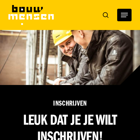
Skip
to
Menu
search
main
content
INSCHRIJVEN
LEUK DAT JE JE WILT
INSCHRIJVEN!