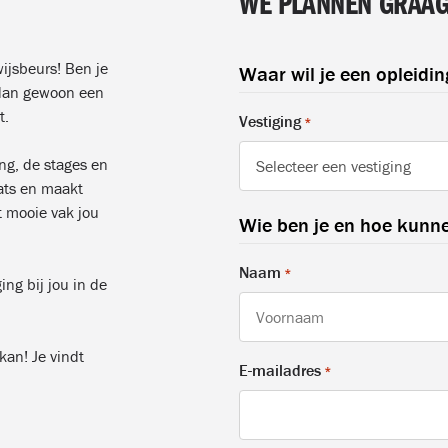
WE PLANNEN GRAAG 
ijsbeurs! Ben je
Waar wil je een opleidin
 dan gewoon een
t.
Vestiging
*
ing, de stages en
aats en maakt
t mooie vak jou
Wie ben je en hoe kunne
Naam
*
ng bij jou in de
kan! Je vindt
Voornaam
E-mailadres
*