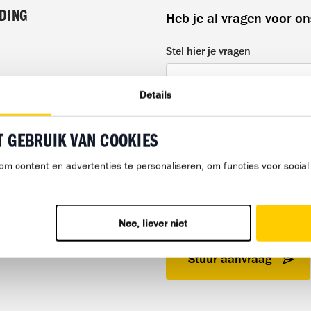
IDING
Heb je al vragen voor o
Stel hier je vragen
Details
T GEBRUIK VAN COOKIES
Marketing toestemming
om content en advertenties te personaliseren, om functies voor socia
Ja, ik geef toestemming om
Bij het invullen van dit formul
Nee, liever niet