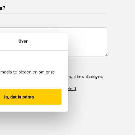
ns?
Over
l media te bieden en om onze
 marketingberichten van Bouwmensen.nl te ontvangen.
ier ga je akkoord met ons
privacybeleid
Ja, dat is prima