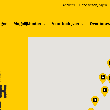
Actueel
Onze vestigingen
ngen
Mogelijkheden
Voor bedrijven
Over bou
n
k
e