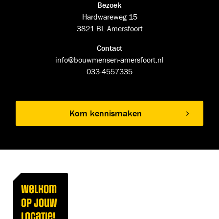
Bezoek
Hardwareweg 15
3821 BL Amersfoort
Contact
info@bouwmensen-amersfoort.nl
033-4557335
Kom kennismaken
Welkom
op jouw
locatie!