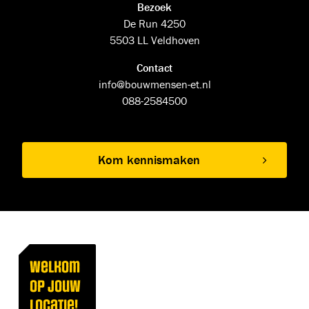
Bezoek
De Run 4250
5503 LL Veldhoven
Contact
info@bouwmensen-et.nl
088-2584500
Kom kennismaken
Welkom
op jouw
locatie!