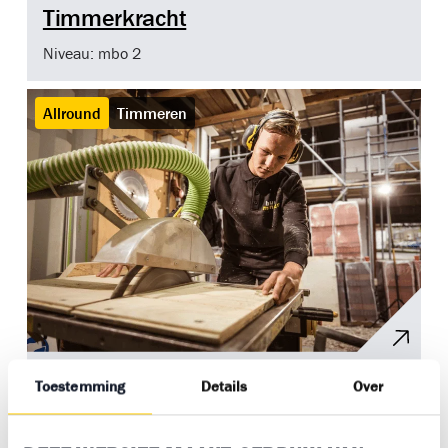
Timmerkracht
Niveau: mbo 2
Allround
Timmeren
Allround Timmerkracht
Toestemming
Details
Over
Niveau: mbo 3