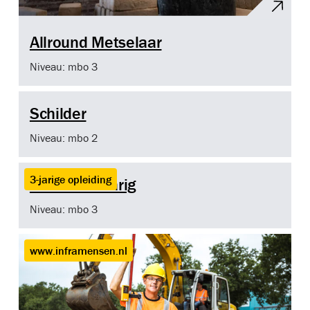
Allround Metselaar
Niveau: mbo 3
Schilder
Niveau: mbo 2
3-jarige opleiding
Schilder 3 Jarig
Niveau: mbo 3
www.inframensen.nl