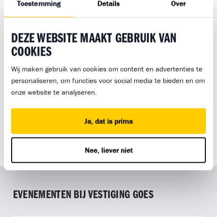
Toestemming
Details
Over
Volg het laatste nieuws en kijk foto’s
DEZE WEBSITE MAAKT GEBRUIK VAN
COOKIES
Wij maken gebruik van cookies om content en advertenties te
Downloads
personaliseren, om functies voor social media te bieden en om
onze website te analyseren.
Klachtenprocedure Bouwmensen Zuid-West
Ja, dat is prima
Alle downloads
Nee, liever niet
EVENEMENTEN BIJ VESTIGING GOES