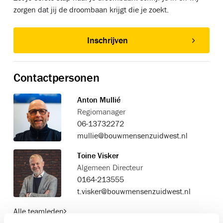
zorgen dat jij de droombaan krijgt die je zoekt.
Inschrijven
Contactpersonen
Anton Mullié
Regiomanager
06-13732272
mullie@bouwmensenzuidwest.nl
Toine Visker
Algemeen Directeur
0164-213555
t.visker@bouwmensenzuidwest.nl
Alle teamleden