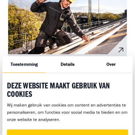
Timmerkracht
Toestemming
Details
Over
Niveau: mbo 2
DEZE WEBSITE MAAKT GEBRUIK VAN
COOKIES
Allround
Timmeren
Wij maken gebruik van cookies om content en advertenties te
personaliseren, om functies voor social media te bieden en om
onze website te analyseren.