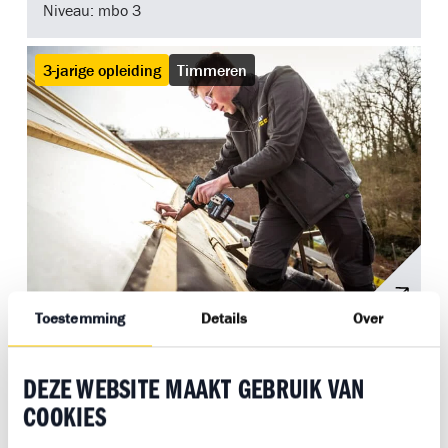
Niveau: mbo 3
3-jarige opleiding
Timmeren
Toestemming
Details
Over
Allround Timmerkracht 3-jarig
Niveau: mbo 3
DEZE WEBSITE MAAKT GEBRUIK VAN
COOKIES
Metselen