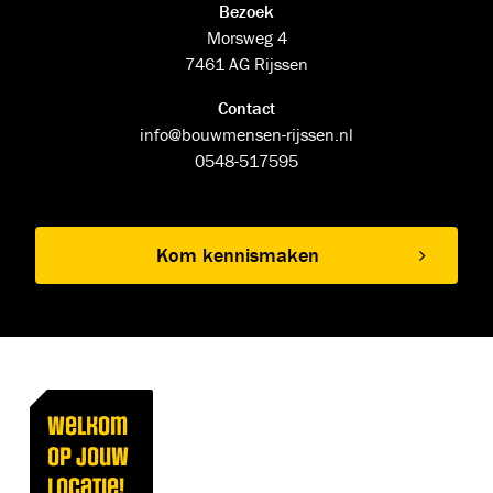
Bezoek
Morsweg 4
7461 AG Rijssen
Contact
info@bouwmensen-rijssen.nl
0548-517595
Kom kennismaken
Welkom
op jouw
locatie!