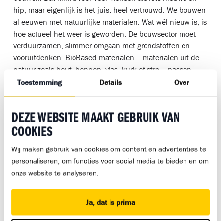
hip, maar eigenlijk is het juist heel vertrouwd. We bouwen
al eeuwen met natuurlijke materialen. Wat wél nieuw is, is
hoe actueel het weer is geworden. De bouwsector moet
verduurzamen, slimmer omgaan met grondstoffen en
vooruitdenken. BioBased materialen – materialen uit de
natuur zoals hout, hennep, vlas, kurk of stro – passen
daarin, omdat ze hernieuwbaar zijn en vaak minder
Toestemming
Details
Over
belastend voor het milieu. Bovendien laten ze zien dat
duurzaamheid en kwaliteit prima samen kunnen gaan.
Juist daarom is het belangrijk dat jongeren er nu al mee
DEZE WEBSITE MAAKT GEBRUIK VAN
leren werken: de vakmensen van straks moeten begrijpen
COOKIES
wat BioBased is, hoe je het toepast en waarom het in de
Wij maken gebruik van cookies om content en advertenties te
toekomst steeds vaker gevraagd gaat worden.
personaliseren, om functies voor social media te bieden en om
onze website te analyseren.
Om dat thema extra inhoud te geven, is er op woensdag
11 februari van 12:00 tot 14:00 uur een inspirerende
lezing van Thomas Pijnenburgh, founder van Groene
Ja, dat is prima
Bouwmaterialen. In die lezing legt hij op een toegankelijke