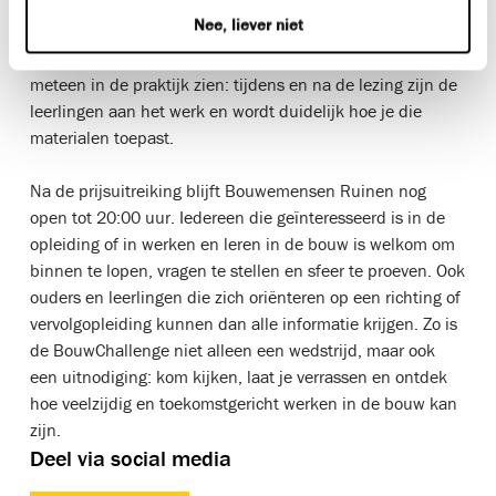
manier uit wat BioBased materiaal precies is, hoe je het
Nee, liever niet
gebruikt en waarom deze manier van bouwen steeds
belangrijker wordt. Het mooie is dat bezoekers het daarna
meteen in de praktijk zien: tijdens en na de lezing zijn de
leerlingen aan het werk en wordt duidelijk hoe je die
materialen toepast.
Na de prijsuitreiking blijft Bouwemensen Ruinen nog
open tot 20:00 uur. Iedereen die geïnteresseerd is in de
opleiding of in werken en leren in de bouw is welkom om
binnen te lopen, vragen te stellen en sfeer te proeven. Ook
ouders en leerlingen die zich oriënteren op een richting of
vervolgopleiding kunnen dan alle informatie krijgen. Zo is
de BouwChallenge niet alleen een wedstrijd, maar ook
een uitnodiging: kom kijken, laat je verrassen en ontdek
hoe veelzijdig en toekomstgericht werken in de bouw kan
zijn.
Deel via social media