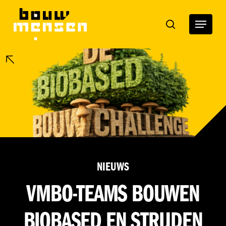
Skip
to
Menu
search
main
content
NIEUWS
VMBO-TEAMS BOUWEN
BIOBASED EN STRIJDEN