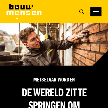
Skip
to
Menu
search
main
content
METSELAAR WORDEN
DE WERELD ZIT TE
SPRINGEN OM