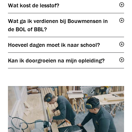
BBL
Wat kost de lesstof?
Togg
Wat ga ik verdienen bij Bouwmensen in
Togg
de BOL of BBL?
Hoeveel dagen moet ik naar school?
Togg
Kan ik doorgroeien na mijn opleiding?
Togg