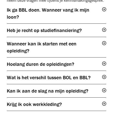
neem deze vragen mee tijdens je kennismakingsgesprek.
Ik ga BBL doen. Wanneer vang ik mijn
Togg
loon?
Heb je recht op studiefinanciering?
Togg
Wanneer kan ik starten met een
Togg
opleiding?
Hoelang duren de opleidingen?
Togg
Wat is het verschil tussen BOL en BBL?
Togg
BOL
Kan ik aan de slag na mijn opleiding?
Togg
Krijg ik ook werkkleding?
Togg