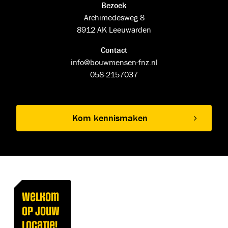
Bezoek
Archimedesweg 8
8912 AK Leeuwarden
Contact
info@bouwmensen-fnz.nl
058-2157037
Kom kennismaken
Welkom
op jouw
locatie!