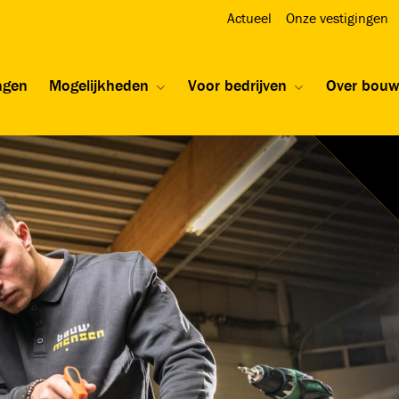
Actueel
Onze vestigingen
ngen
Mogelijkheden
Voor bedrijven
Over bou