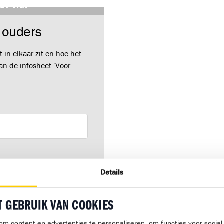
ST VAN
 ouders
in elkaar zit en hoe het
an de infosheet ‘Voor
Details
d met onze
T GEBRUIK VAN COOKIES
om content en advertenties te personaliseren, om functies voor socia