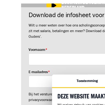
BOUW AAN DE TOEKOM
NEDERLAND.
Download de infosheet voor
Wilt u meer weten over hoe ons scholingsconcept 
zit met salaris, betalingen en meer? Download d
Ouders’.
Voornaam
*
E-mailadres
*
Toestemming
Bij het versturen van dit formulier ga je akkoor
DEZE WEBSITE MAAK
privacyvoorwaarden
.
Wij maken gebruik van cookies 