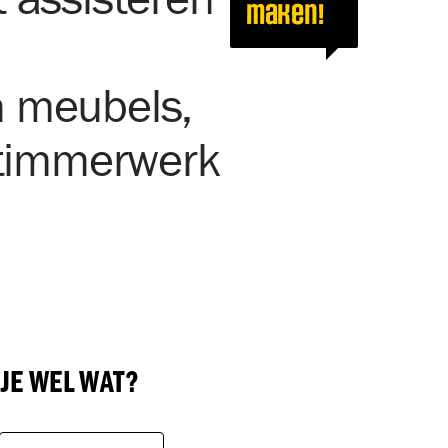
maken!
n meubels,
t timmerwerk
 JE WEL WAT?