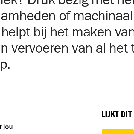
aamheden of machinaal
helpt bij het maken va
en vervoeren van al he
p.
LIJKT DIT
r jou