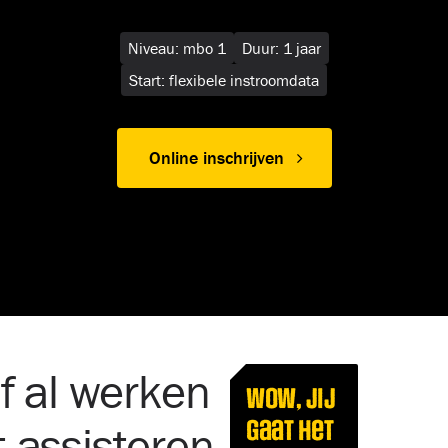
Niveau: mbo 1
Duur: 1 jaar
Start: flexibele instroomdata
Online inschrijven
f al werken
WOW, jij
gaat het
 assisteren