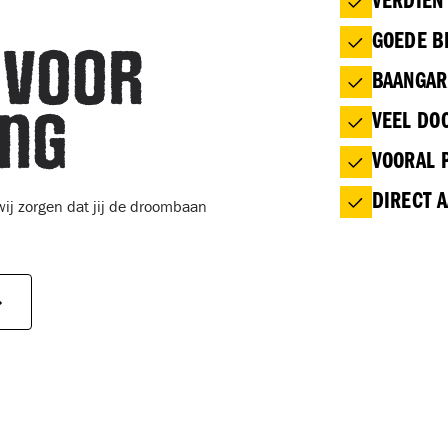
VERDIEN 
GOEDE B
 voor
BAANGAR
ing
VEEL DO
VOORAL P
DIRECT A
 wij zorgen dat jij de droombaan