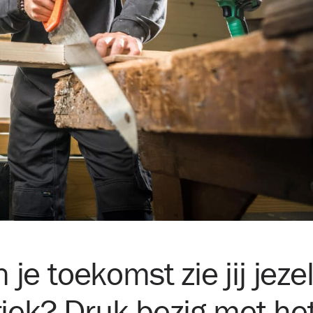
e toekomst zie jij jezel
iek? Druk bezig met het