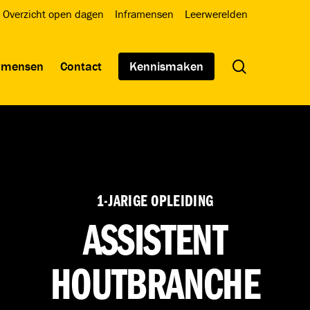
Overzicht open dagen
Inframensen
Leerwerelden
search
wmensen
Contact
Kennismaken
1-JARIGE OPLEIDING
ASSISTENT
HOUTBRANCHE