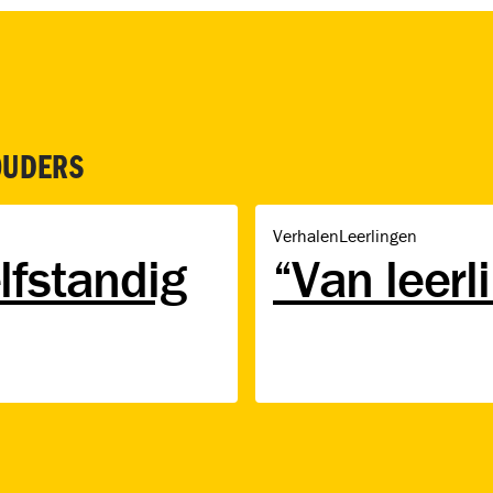
OUDERS
“Van leerling tot vakman!”
Verhalen
Leerlingen
lfstandig
“Van leerl