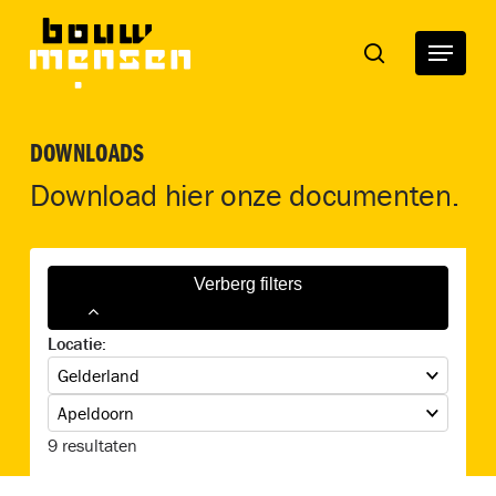
Skip
to
Menu
search
main
content
DOWNLOADS
Download hier onze documenten.
Verberg filters
Locatie:
Vestiging
9
resultaten