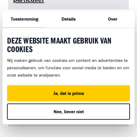
NRTO gedragscode
Toestemming
Details
Over
NRTO gedragscode
DEZE WEBSITE MAAKT GEBRUIK VAN
Klachtenformulier – Bouwmensen
Klachtenformulier – Bouwmensen
COOKIES
Wij maken gebruik van cookies om content en advertenties te
NRTO Gedragscode Bedrijven – Bouwmensen
personaliseren, om functies voor social media te bieden en om
NRTO Gedragscode Bedrijven –
onze website te analyseren.
Bouwmensen
Ja, dat is prima
NRTO Gedragscode consumenten – Bouwmensen
NRTO Gedragscode consumenten –
Nee, liever niet
Bouwmensen